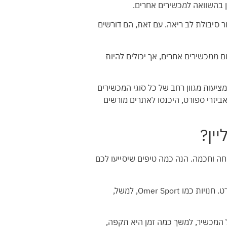
ן בהשוואה למכשירים אחרים.
ר סיבולת לב ריאה. עם זאת, הם דורשים
ם ממכשירים אחרים, אך יכולים להיות
וון מאוד ומציע פתרונות לכל צורך ומטרה. חנויות כמו Omer Sport מציעות מגוון רחב של כל סוגי המכשירים
 אביזרי ספורט, היכנסו לאתרים מורשים
ין?
וחה וחכמה. הנה כמה טיפים שיסייעו לכם
ראשית, בחרו חנויות מקוונות בעלות מוניטין וביקורות חיוביות. חפשו אתרים מוכרים ואמינים המתמחים בציוד ספורט. חנויות כמו Omer Sport, למשל,
ל המכשיר, למשך כמה זמן היא תקפה,