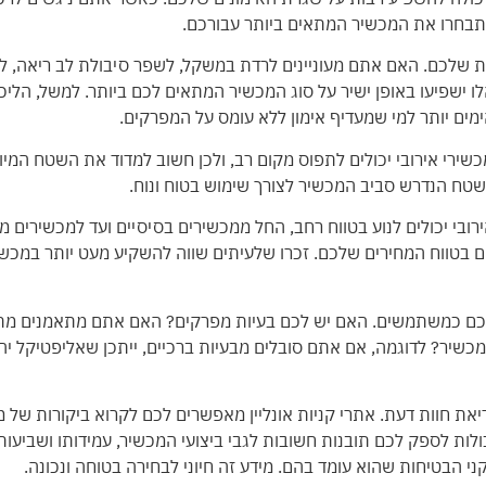
בחרו את המכשיר המתאים ביותר עבורכם.
ת שלכם. האם אתם מעוניינים לרדת במשקל, לשפר סיבולת לב ריאה, ל
ישפיעו באופן ישיר על סוג המכשיר המתאים לכם ביותר. למשל, הליכון 
מים יותר למי שמעדיף אימון ללא עומס על המפרקים.
שירי אירובי יכולים לתפוס מקום רב, ולכן חשוב למדוד את השטח המ
שטח הנדרש סביב המכשיר לצורך שימוש בטוח ונוח.
ירובי יכולים לנוע בטווח רחב, החל ממכשירים בסיסיים ועד למכשירים 
 בטווח המחירים שלכם. זכרו שלעיתים שווה להשקיע מעט יותר במכשי
כם כמשתמשים. האם יש לכם בעיות מפרקים? האם אתם מתאמנים מתח
כשיר? לדוגמה, אם אתם סובלים מבעיות ברכיים, ייתכן שאליפטיקל יהי
יאת חוות דעת. אתרי קניות אונליין מאפשרים לכם לקרוא ביקורות ש
לות לספק לכם תובנות חשובות לגבי ביצועי המכשיר, עמידותו ושביעו
ני הבטיחות שהוא עומד בהם. מידע זה חיוני לבחירה בטוחה ונכונה.