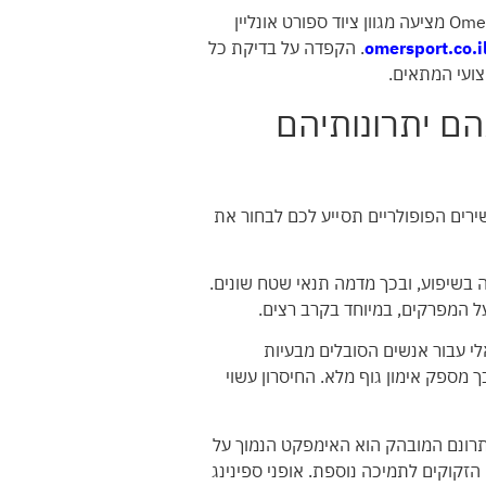
ניתן למצוא מגוון רחב של ציוד אירובי המתאים לצרכים שונים בחנויות ספורט מקוונות. חנות מוצרי ספורט Omer Sport מציעה מגוון ציוד ספורט אונליין
omersport.co.i
. הקפדה על בדיקת כל
צועי המתאים
.
הם יתרונותיהם
שירים הפופולריים תסייע לכם לבחור את
יה בשיפוע, ובכך מדמה תנאי שטח שונים.
על המפרקים, במיוחד בקרב רצים.
לי עבור אנשים הסובלים מבעיות
ך מספק אימון גוף מלא. החיסרון עשוי
. יתרונם המובהק הוא האימפקט הנמוך על
זקוקים לתמיכה נוספת. אופני ספינינג