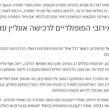
ניו באלנס ועוד הרבה. לביצוע הזמנה של אביזרי ספורט, היכנסו לאתר
l
 האירובי המקצועי המתאים ביותר עבורכם
לבחור את ציוד הספורט המק
רובי הפופולריים לרכישה אונליין ומ
חב של מכשירים, כאשר לכל אחד יתרונות וחסרונות משלו. הכרת סוגי המכ
כם.
. יתרונותיו כוללים רב-גוניות, שכן הוא מאפשר הליכה, ריצה ואף עלי
פת קלוריות. עם זאת, הליכונים יכולים לתפוס מקום רב וליצור אימפקט 
רונו המרכזי הוא האימפקט הנמוך על המפרקים, מה שהופך אותו לאידיא
דין יותר. האליפטיקל מפעיל בו זמנית את פלג הגוף התחתון והעליון, ובכ
ם, שיכולה לדרוש תקופת הסתגלות.
 אופניים נייחים, אופני ריקמבנט (עם מושב ותמיכת גב) ואופני ספינינג
 בקלות. אופני ריקמבנט מתאימים במיוחד לאנשים מבוגרים או כאלה ה