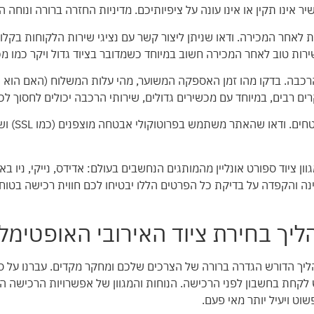
 אינו תקין או אינו עונה על ציפיותיכם. מדיניות החזרה ברורה ונוחה ה
 לאחר המכירה. ודאו שניתן ליצור קשר עם נציגי שירות הלקוחות בקלו
ות טוב לאחר המכירה חשוב במיוחד כשמדובר בציוד גדול ויקר כמו מכש
הרכבה. בדקו מהו זמן האספקה המשוער, מהי עלות המשלוח (האם הוא כ
 רבים, במיוחד עם מכשירים גדולים, שירותי הרכבה יכולים לחסוך לכם
חמישית, חפש
ספורט Omer Sport מציעה מגוון ציוד ספורט אונליין מהמותגים הנחשבים בעולם: אדידס, ניי
ינה והקפדה על בדיקת כל הפרטים הללו יבטיחו לכם חווית רכישה בטוח
ך בחירת ציוד האירובי האופטימלי 
 תהליך הדורש הגדרה ברורה של הצרכים שלכם ומחקר מקדים. עברנו על ס
 לקחת בחשבון לפני הרכישה. הנוחות והמגוון של אפשרויות הרכישה המ