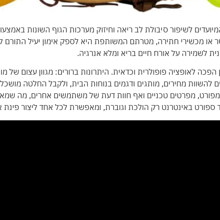
 המיועדים לשיפור סיבולת לב ריאה וחיזוק מערכות הגוף השונות באמצ
שר או מכשירי חתירה, מטרתם המשותפת היא לספק אימון יעיל התורם ל
נית לשמירה על אורח חיים בריא ומלא אנרגיה.
ן הפכה לאופציה פופולרית וכדאית. היתרונות ברורים: מגוון עצום של מו
ולים להשוות מחירים, מותגים ודגמים בנוחות הבית, ולקבל החלטה מוש
 מפורט, מפרטים טכניים ואף חוות דעת של משתמשים אחרים, מה שמאפ
ספורט באינטרנט רק הולכת וגוברת, ומאפשרת לכל אחד ליצור פינת אימ