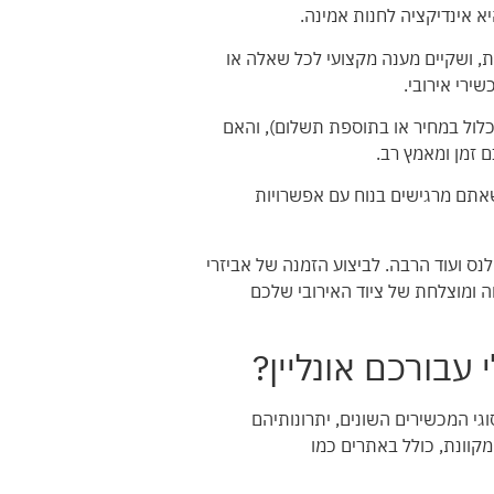
יא אינדיקציה לחנות אמינה.
ת, ושקיים מענה מקצועי לכל שאלה או
ירי אירובי.
לול במחיר או בתוספת תשלום), והאם
 זמן ומאמץ רב.
ו אחר אמצעי תשלום מאובטחים. ודאו שהאתר משתמש בפרוטוקולי אבטחה מוצפנים (כמו SSL) ושאתם מרגישים בנוח עם אפשרויות
קי, ניו באלנס ועוד הרבה. לביצוע הזמנה של אביזרי
ה ומוצלחת של ציוד האירובי שלכם
עבורכם אונליין?
וגי המכשירים השונים, יתרונותיהם
קוונת, כולל באתרים כמו