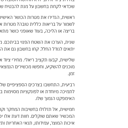
שכדאי לקחת בחשבון על מנת להבטיח שת
ראשית, הגדירו את מטרות הכושר האישיו
לשמור על בריאות כללית טובה? מטרות אלו 
בריצה או הליכה, בעוד שאופני כושר מתאי
שנית, הערכו את השטח הפנוי בביתכם. מכ
יתאים לגודל החלל. קחו בחשבון גם את ה
שלישית, קבעו תקציב ריאלי. מחירי ציוד א
מוכנים להשקיע, וחפשו מכשירים הנמצאים
זמן.
רביעית, התחשבו בצרכים הספציפיים של
לתמיכה מיוחדת או לפונקציות מסוימות במ
האימפקט הנמוך שלו.
חמישית, אל תזלזלו בחשיבות המחקר וקר
המכשיר שאתם שוקלים. חוות דעת אלו יכו
איכות המוצר, עמידותו, תנאי האחריות ותק