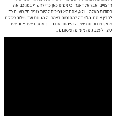
הרצויים. אבל אל דאגה, כי אנחנו כאן כדי לחשוף בפניכם את
הסודות האלה – ולא, אתם לא צריכים להיות גננים מקצועיים כדי
להבין אותם. מלמידה להתנסות בצמחייה מגוונת ועד שילוב פסלים
מסקרנים ופינות ישיבה נעימות, אנו נדריך אתכם צעד אחר צעד
כיצד לעצב גינה מזמינה ומסוגננת.