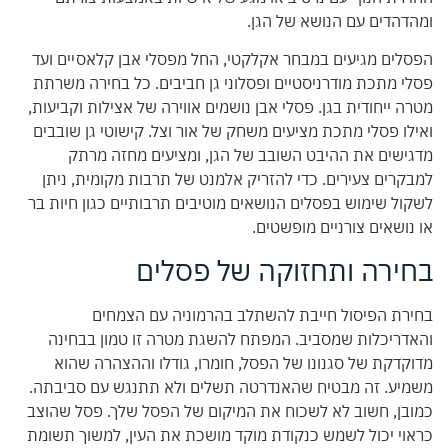
ומהדהדים עם הנושא של הגן.
הפסלים מגיעים במבחר אקלקטי, החל מפסלי אבן קלאסיים ועד
פסלי מתכת מודרניסטיים ופסלוני גן חביבים. כל בחירה משרתת
מטרה ייחודית בגן. פסלי אבן נושמים אווירה של אצילות וקביעות,
ואילו פסלי מתכת מציעים משחק של אור וצל. קישוטי גן שובבים
מדגישים את ההיבט השובב של הגן, ומציעים מחזה מרתק
למבקרים צעירים. כדי להזריק אלמנט של תרבות מקומית, ניתן
לשקול שימוש בפסלים הנושאים מוטיבים תרבותיים כגון חיות בר
או נושאים צורניים מופשטים.
בחירה ותחזוקה של פסלים
בחירת הפיסול חייבת להשתלב בהרמוניה עם הצמחים
והאדריכלות שמסביב. המפתח להשגת מטרה זו טמון בבחינה
מדוקדקת של סגנונו של הפסל, חומרו, גודלו וההצהרה שהוא
משמיע. זה מבטיח שהאנדרטה תשלים ולא תתנגש עם סביבתה.
כמובן, חשוב לא לשכוח את המיקום של הפסל שלך. פסל שהוצב
כראוי יכול לשמש כנקודת מוקד מושכת את העין, למשוך תשומת