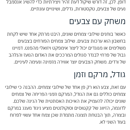
דופן. לכן, זה דורש שיקול דעת זהיר ויצירתיות כדי להשיג אנסמבל
נעים של צבעים, טקסטורות, גדלים, ושינויים עונתיים.
משחק עם צבעים
כאשר בוחנים שילובי צמחים שונים, היבט מרתק אחד שיש לקחת
בחשבון הוא ערכות צבעים. שילוב צמחים הפורחים בצבעים
משלימים או מנוגדים יכול ליצור אימפקט ויזואלי מהפנט. דמיינו
גבול של פרחי לבנדר סגולים המרככים את האדום הנועז והנלהב
של ורדים. משחק הצבעים יוצר אווירה מזמינה ונעימה לעיניים.
גודל, מרקם וזמן
עם זאת, צבע הוא רק פן אחד של שילובי צמחים. ההבנה כי שילובי
צמחים כוללים גם את הגודל, המרקם וזמני הפריחה של צמחים
שונים יכולה להעמיק את האיכות האסתטית של הגינה שלכם.
לדוגמה, הזיווג של קקטוסים וסוקולנטים מציע ניגוד מענג במרקם
ובצורה, תוך הבטחת תצוגה מתמדת שכן צמח אחד עשוי לפרוח
בעוד השני לא.