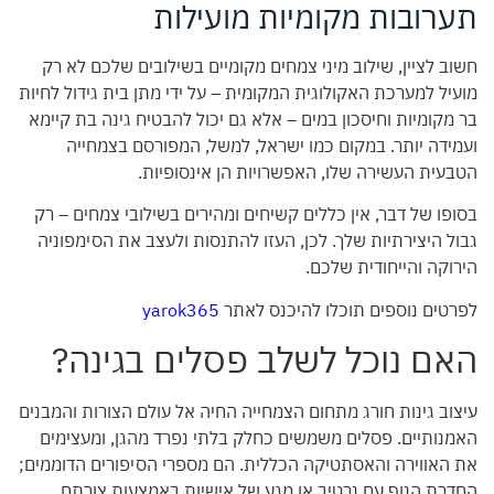
תערובות מקומיות מועילות
חשוב לציין, שילוב מיני צמחים מקומיים בשילובים שלכם לא רק
מועיל למערכת האקולוגית המקומית – על ידי מתן בית גידול לחיות
בר מקומיות וחיסכון במים – אלא גם יכול להבטיח גינה בת קיימא
ועמידה יותר. במקום כמו ישראל, למשל, המפורסם בצמחייה
הטבעית העשירה שלו, האפשרויות הן אינסופיות.
בסופו של דבר, אין כללים קשיחים ומהירים בשילובי צמחים – רק
גבול היצירתיות שלך. לכן, העזו להתנסות ולעצב את הסימפוניה
הירוקה והייחודית שלכם.
לפרטים נוספים תוכלו להיכנס לאתר
yarok365
האם נוכל לשלב פסלים בגינה?
עיצוב גינות חורג מתחום הצמחייה החיה אל עולם הצורות והמבנים
האמנותיים. פסלים משמשים כחלק בלתי נפרד מהגן, ומעצימים
את האווירה והאסתטיקה הכללית. הם מספרי הסיפורים הדוממים;
החדרת הנוף עם נרטיב או מגע של אישיות באמצעות צורתם