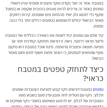
במטבח. אזור זה יוצר נקודת מוקד עיצובית ומוסיף עניין ויזואלי.
טפטים באזור זה צריכים להיות מוגנים בזכוכית שקופה או בפאנל
שקוף כדי למנוע נזק ישיר מהתזות מים ושומנים. קירות רחוקים
מאזור הבישול יכולים להשתמש בטפטים רגילים יותר בלי הגנה
נוספת.
קיר שלם עם טפטים יכול לשנות את האווירה הכללית של המטבח
וליצור מראה דרמטי. גישה זו דורשת תחזוקה קפדנית יותר אך
מציעה תוצאה עיצובית מרשימה. פינת אוכל במטבח היא מיקום
נוסף שמתאים לטפטים, כי האזור פחות חשוף למים וחום מאזור
הבישול.
כיצד לתחזק טפטים במטבח
כראוי?
טפטים
במטבח דורשים ניקוי קבוע למניעת הצטברות שומנים
ולכלוך. ניקוי עם מטלית לחה וסבון עדין פעם בשבוע מונע
הצטברות של לכלוך. יש להימנע משימוש בחומרי ניקוי שוחקים או
בליטוש אגרסיבי שיכול לפגוע בציפוי המגן של הטפט. טפטים