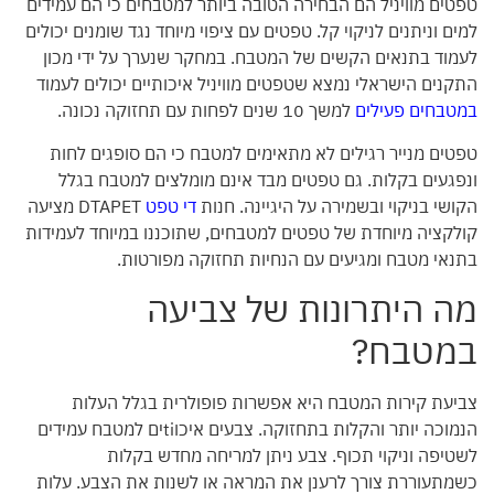
טפטים מוויניל הם הבחירה הטובה ביותר למטבחים כי הם עמידים
למים וניתנים לניקוי קל. טפטים עם ציפוי מיוחד נגד שומנים יכולים
לעמוד בתנאים הקשים של המטבח. במחקר שנערך על ידי מכון
התקנים הישראלי נמצא שטפטים מוויניל איכותיים יכולים לעמוד
במטבחים פעילים
למשך 10 שנים לפחות עם תחזוקה נכונה.
טפטים מנייר רגילים לא מתאימים למטבח כי הם סופגים לחות
ונפגעים בקלות. גם טפטים מבד אינם מומלצים למטבח בגלל
הקושי בניקוי ובשמירה על היגיינה. חנות
די טפט
DTAPET מציעה
קולקציה מיוחדת של טפטים למטבחים, שתוכננו במיוחד לעמידות
בתנאי מטבח ומגיעים עם הנחיות תחזוקה מפורטות.
מה היתרונות של צביעה
במטבח?
צביעת קירות המטבח היא אפשרות פופולרית בגלל העלות
הנמוכה יותר והקלות בתחזוקה. צבעים איכוtiים למטבח עמידים
לשטיפה וניקוי תכוף. צבע ניתן למריחה מחדש בקלות
כשמתעוררת צורך לרענן את המראה או לשנות את הצבע. עלות