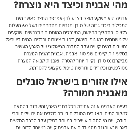
מהי אבנית וכיצד היא נוצרת?
אבנית היא משקע מוצק בצבע לבן-אפרפר הנוצר כאשר מים
המכילים ריכוז גבוה של סידן ומגנזיום מתחממים מעל 60 מעלות
צלזיוס. בתהליך החימום, המינרלים המומסים מתגבשים ושוקעים
על משטחים כמו גופי חימום, דפנות צינורות וברזים. המים בישראל
נחשבים למים קשים עקב המבנה הגיאולוגי של הארץ העשיר
בסלעי גיר. קיימים שני סוגי אבנית: אבנית זמנית הנוצרת
מביקרבונט סידן ונקייה יותר להסרה, ואבנית קבועה הנוצרת
מסולפטים וכלורידים ודורשת טיפול מקצועי להסרתה.
אילו אזורים בישראל סובלים
מאבנית חמורה?
בעיית האבנית אינה אחידה בכל רחבי הארץ ומשתנה בהתאם
למקור המים. האזורים הסובלים ביותר כוללים את ירושלים והרי
יהודה, שם מי התהום עשירים במיוחד בסידן עקב הרכב הסלעים.
באר שבע והנגב מתמודדים עם אבנית קשה במיוחד הדורשת