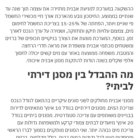
ההשקעה במערכת למניעת אבנית מחזירה את עצמה תוך שנה עד
שנתיים בממוצע. החיסכון נובע מהארכת אורך חיי מכשירי החשמל
פי שניים ויותר, הפחתה של 15-25% בצריכת החשמל לחימום
מים, צמצום עלויות תיקון ותחזוקה, ושמירה על ערך הנכס לאורך
זמן. בנוסף, המערכת מונעת את הצורך בניקויים תכופים של ברזים
ומשטחים מכתמי אבנית ומשפרת את מראה חדרי הרחצה
והמטבח. משפחה ממוצעת באזור עם מים קשים יכולה לחסוך
אלפי שקלים בשנה הודות להתקנת מסנן אבנית איכותי.
מה ההבדל בין מסנן דירתי
לביתי?
מסנני אבנית מחולקים לשני סוגים עיקריים בהתאם לגודל הנכס
וצריכת המים. מסננים דירתיים בגודל 10 אינץ' מתאימים לדירות
בבניינים משותפים עם צריכה סטנדרטית. מסננים ביתיים בגודל
20 אינץ' מיועדים לבתים צמודי קרקע ולמשפחות גדולות עם
צריכת מים גבוהה יותר. שני הסוגים מותקנים בסמוך לברז הראשי
ומספקים סינון לכל נקודות המים בבית, כולל מקלחות, ברזים,