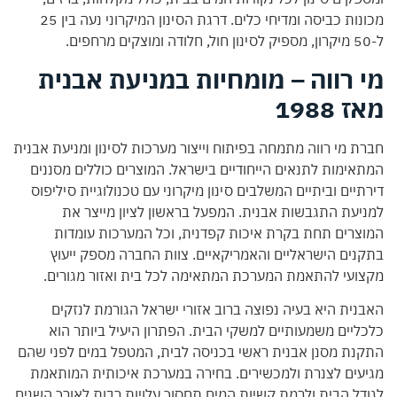
מכונות כביסה ומדיחי כלים. דרגת הסינון המיקרוני נעה בין 25
ל-50 מיקרון, מספיק לסינון חול, חלודה ומוצקים מרחפים.
מי רווה – מומחיות במניעת אבנית
מאז 1988
חברת
מי רווה
מתמחה בפיתוח וייצור מערכות לסינון ומניעת אבנית
המתאימות לתנאים הייחודיים בישראל. המוצרים כוללים מסננים
דירתיים וביתיים המשלבים סינון מיקרוני עם טכנולוגיית סיליפוס
למניעת התגבשות אבנית. המפעל בראשון לציון מייצר את
המוצרים תחת בקרת איכות קפדנית, וכל המערכות עומדות
בתקנים הישראליים והאמריקאיים. צוות החברה מספק ייעוץ
מקצועי להתאמת המערכת המתאימה לכל בית ואזור מגורים.
האבנית היא בעיה נפוצה ברוב אזורי ישראל הגורמת לנזקים
כלכליים משמעותיים למשקי הבית. הפתרון היעיל ביותר הוא
התקנת מסנן אבנית ראשי בכניסה לבית, המטפל במים לפני שהם
מגיעים לצנרת ולמכשירים. בחירה במערכת איכותית המותאמת
לגודל הבית ולרמת קשיות המים תחסוך עלויות רבות לאורך השנים