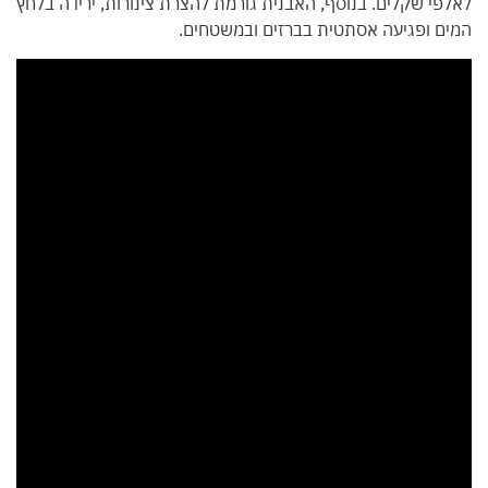
לאלפי שקלים. בנוסף, האבנית גורמת להצרת צינורות, ירידה בלחץ
המים ופגיעה אסתטית בברזים ובמשטחים.