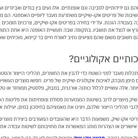
 גם ידידותיים לסביבה וגם אופנתיים. אלו נעים בין בגדים ואביזרים ועד
שיבות של פריטים אקו-שיקיים משתרעת מעבר ליופיים האסתטי. הם מ
בעבודה הוגנת. על ידי בחירה בפריטים אקו-שיקיים, צרכנים תומכים בע
הארץ או לנצל את תושביו. בתקופה שבה תעשיית האופנה היא אחת התורמ
ם חשובים משום שהם מציעים נתיב לאורח חיים בר קיימא, מוכיחים שאפ
ותיים אקולוגיים?
איכותיים כרוך בהסתכלות מעבר לפני השטח כדי להבין את החומרים, תהליכי הייצור
ימן מובהק לאיכות אקולוגית-שיקית של פריט. חפשו מוצרים העשויים מ
תר. אלה עשויים לכלול כותנה אורגנית, במבוק, פלסטיק ממוחזר או טק
ו שיק מיוצרים לרוב בשיטות הממזערות פסולת ומפחיתות את פליטות הפ
 לגבי תהליכי הייצור שלהם, ויציגו את מאמציהם בחיסכון במים, יעילות
בפריטי אקו שיק. משמעות הדבר היא שהעובדים המעורבים ביצירת מוצרי
 אישורים או הצהרות מותג המאשרות את מחויבותם לשיטות עבודה אתי