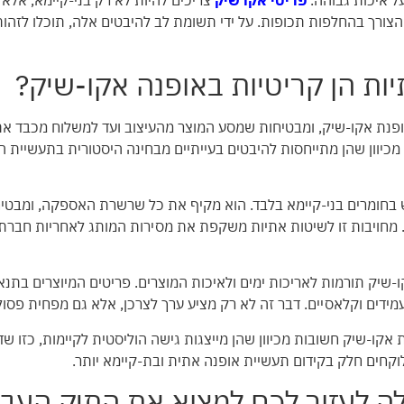
על איכות גבוהה.
פריטי אקו שיק
צריכים להיות לא רק בני-קיימא, אלא
 הצורך בהחלפות תכופות. על ידי תשומת לב להיבטים אלה, תוכלו לזה
יות הן קריטיות באופנה אקו-שיק?
ופנת אקו-שיק, ומבטיחות שמסע המוצר מהעיצוב ועד למשלוח מכבד את 
מכיוון שהן מתייחסות להיבטים בעייתיים מבחינה היסטורית בתעשיית האו
ש בחומרים בני-קיימא בלבד. הוא מקיף את כל שרשרת האספקה, ומבטיח
ת. מחויבות זו לשיטות אתיות משקפת את מסירות המותג לאחריות חבר
ו-שיק תורמות לאריכות ימים ולאיכות המוצרים. פריטים המיוצרים בתנאי
עמידים וקלאסיים. דבר זה לא רק מציע ערך לצרכן, אלא גם מפחית פסו
 אקו-שיק חשובות מכיוון שהן מייצגות גישה הוליסטית לקיימות, כזו שד
וקחים חלק בקידום תעשיית אופנה אתית ובת-קיימא יותר.
לה לעזור לכם למצוא את התיק העבו