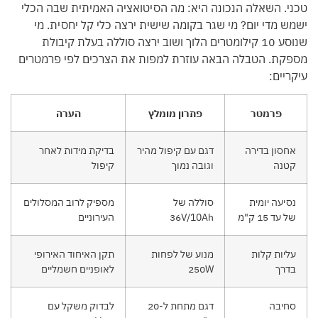
טכני. השאלה הנכונה היא: מה הסיטואציה האמיתית שבה הכלי
ישמש מדי יום? מי שגר בקומה שישית ירצה כלי קל יחסית. מי
שנוסע 10 קילומטרים הלוך ושוב ירצה סוללה בעלת קיבולת
מספקת. הטבלה הבאה עוזרת למפות את הצרכים לפי פרמטרים
עיקריים:
פרמטר
פתרון מומלץ
הערה
אחסון בדירה
דגם עם קיפול מהיר
בדיקת מידות לאחר
קטנה
וגובה נמוך
קיפול
נסיעה יומית
סוללה של
מספיק לרוב המסלולים
של עד 15 ק"מ
36V/10Ah
העירוניים
עליות קלות
מנוע של לפחות
תקן האיחוד האירופי
בדרך
250W
לאופניים חשמליים
סחיבה
דגם מתחת ל-20
לבדוק משקל עם