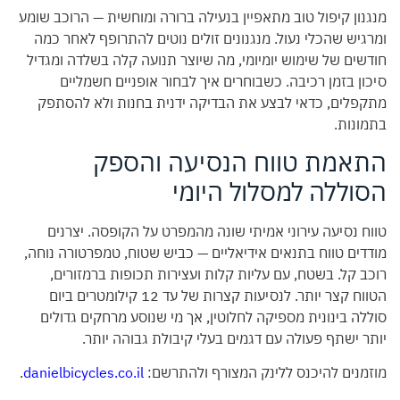
מנגנון קיפול טוב מתאפיין בנעילה ברורה ומוחשית — הרוכב שומע
ומרגיש שהכלי נעול. מנגנונים זולים נוטים להתרופף לאחר כמה
חודשים של שימוש יומיומי, מה שיוצר תנועה קלה בשלדה ומגדיל
סיכון בזמן רכיבה. כשבוחרים איך לבחור אופניים חשמליים
מתקפלים, כדאי לבצע את הבדיקה ידנית בחנות ולא להסתפק
בתמונות.
התאמת טווח הנסיעה והספק
הסוללה למסלול היומי
טווח נסיעה עירוני אמיתי שונה מהמפרט על הקופסה. יצרנים
מודדים טווח בתנאים אידיאליים — כביש שטוח, טמפרטורה נוחה,
רוכב קל. בשטח, עם עליות קלות ועצירות תכופות ברמזורים,
הטווח קצר יותר. לנסיעות קצרות של עד 12 קילומטרים ביום
סוללה בינונית מספיקה לחלוטין, אך מי שנוסע מרחקים גדולים
יותר ישתף פעולה עם דגמים בעלי קיבולת גבוהה יותר.
מוזמנים להיכנס ללינק המצורף ולהתרשם:
danielbicycles.co.il
.